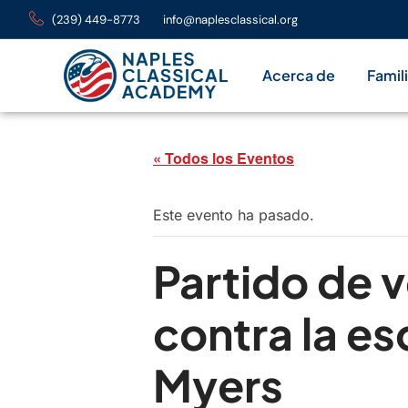
(239) 449-8773
info@naplesclassical.org
Acerca de
Famil
« Todos los Eventos
Este evento ha pasado.
Partido de v
contra la es
Myers