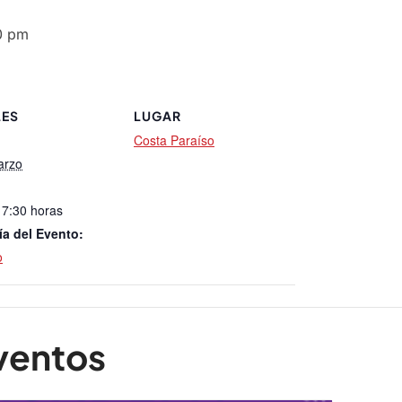
0 pm
LES
LUGAR
Costa Paraíso
arzo
17:30 horas
ía del Evento:
o
ventos