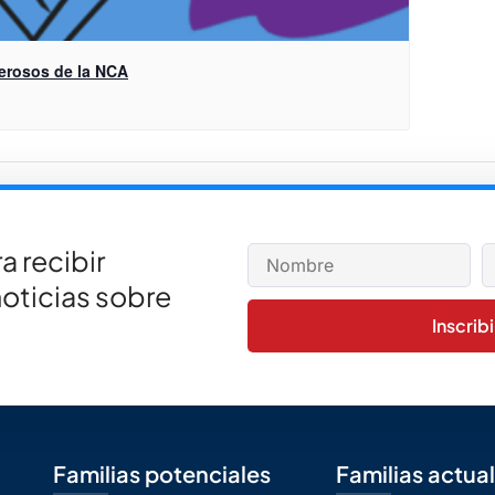
derosos de la NCA
-A, Addie's Corner
Part
a recibir
noticias sobre
Inscrib
Familias potenciales
Familias actua