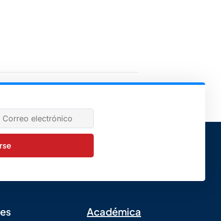
ido de fútbol de MS contra Oak Creek
irse
les
Académica