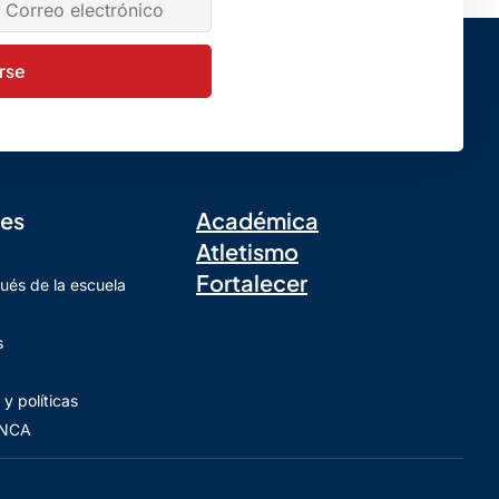
irse
les
Académica
Atletismo
Fortalecer
ués de la escuela
s
y políticas
 NCA