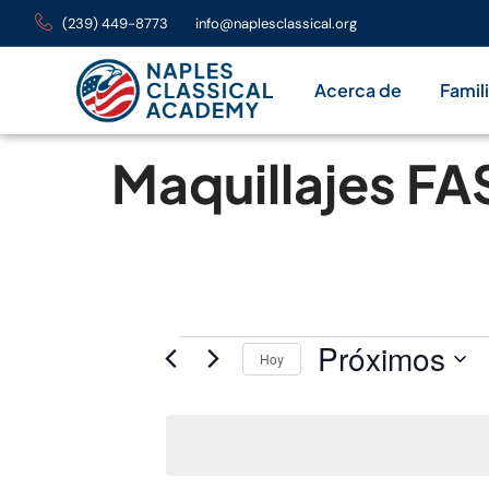
(239) 449-8773
info@naplesclassical.org
Acerca de
Famil
Maquillajes FA
Próximos
Hoy
Seleccione
fecha.