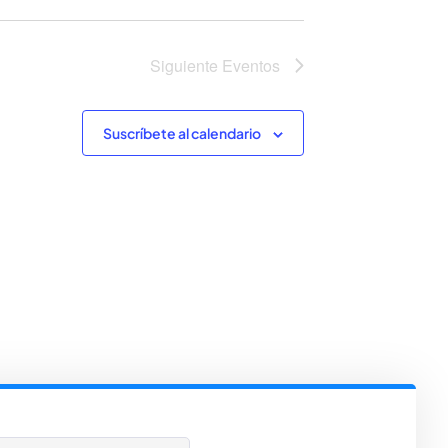
Evento
Siguiente
Eventos
Suscríbete al calendario