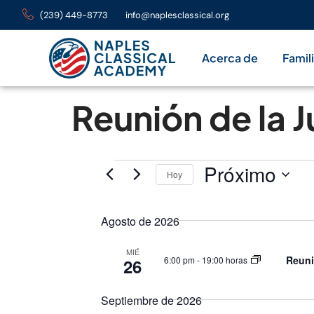
(239) 449-8773
info@naplesclassical.org
Acerca de
Famil
Reunión de la J
Próximo
Hoy
Seleccione
fecha.
Agosto de 2026
MIÉ
Reuni
6:00 pm
-
19:00 horas
26
Septiembre de 2026