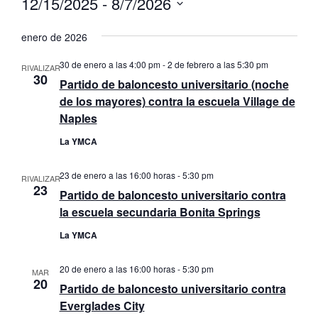
12/15/2025
 - 
8/7/2026
Seleccionar
fecha.
enero de 2026
30 de enero a las 4:00 pm
-
2 de febrero a las 5:30 pm
RIVALIZAR
30
Partido de baloncesto universitario (noche
de los mayores) contra la escuela Village de
Naples
La YMCA
23 de enero a las 16:00 horas
-
5:30 pm
RIVALIZAR
23
Partido de baloncesto universitario contra
la escuela secundaria Bonita Springs
La YMCA
20 de enero a las 16:00 horas
-
5:30 pm
MAR
20
Partido de baloncesto universitario contra
Everglades City