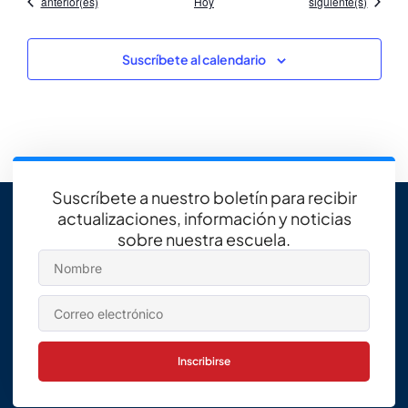
Eventos
Eventos
anterior(es)
Hoy
siguiente(s)
Suscríbete al calendario
Suscríbete a nuestro boletín para recibir
actualizaciones, información y noticias
sobre nuestra escuela.
Inscribirse