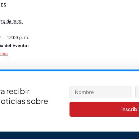
LES
rzo de 2025
m. - 12:00 p. m.
ía del Evento:
rama
adas)
a recibir
noticias sobre
Inscrib