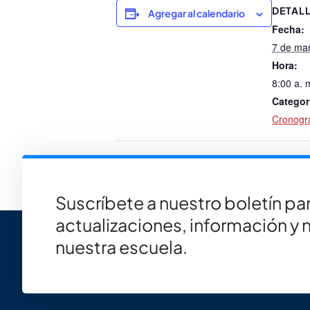
DETAL
Agregar al calendario
Fecha:
7 de ma
Hora:
8:00 a. 
Categor
Cronog
Everblades (se requieren entr
Suscríbete a nuestro boletín par
actualizaciones, información y 
nuestra escuela.