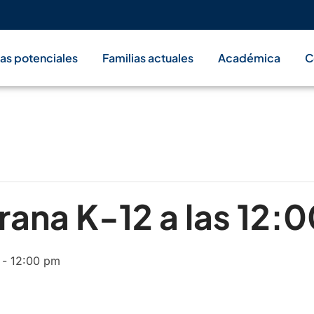
ias potenciales
Familias actuales
Académica
C
ana K-12 a las 12:0
-
12:00 pm